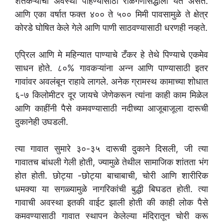
शेतकऱ्यांची अवस्था पाहण्यासाठी राळेगणसिद्धीला येत असत.
आणि एका वर्षात फक्त ४०० ते ५०० मिमी पावसामुळे ते क्षेत्र
कोरडे घोषित केले गेले आणि पाणी साठवण्यासाठी धरणही नव्हते.
एप्रिल आणि मे महिन्यात पाण्याचे टँकर हे तेथे पिण्याचे एकमेव
साधन होते. ८०% गावकऱ्यांना अन्न आणि पाण्यासाठी इतर
गावांवर अवलंबून राहावे लागले. अनेक ग्रामस्थ कामाच्या शोधात
६-७ किलोमीटर दूर जायचे जेणेकरून त्यांना काही काम मिळेल
आणि काहींनी पैसे कमवण्यासाठी नदीच्या आजूबाजूला दारूची
दुकानेही उघडली.
त्या गावात सुमारे ३०-३५ दारूची दुकाने दिसली, जी त्या
गावातच बांधली गेली होती, ज्यामुळे तेथील सामाजिक शांतता भंग
होत होती. छोट्या -छोट्या बाचाबाची, चोरी आणि शारीरिक
धमक्या या सगळ्यामुळे नागरिकांची बुद्धी बिघडत होती. त्या
गावाची अवस्था इतकी वाईट झाली होती की काही लोक पैसे
कमवण्यासाठी गावात स्थापन केलेल्या मंदिरातून चोरी करू