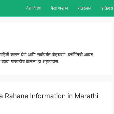
देश विदेश
पैसा अडका
तंत्रज्ञान
इतिहास
हिती करून घेणे आणि सर्वांपर्यंत पोहचवणे, ब्लॉगिंगची आवड
 व्हावा यासाठीच केलेला हा अट्टाहास.
inkya Rahane Information in Marathi