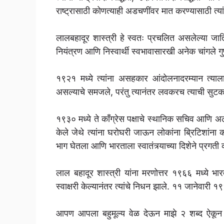
राष्ट्रासाठी कोणत्याही अडचणींवर मात करण्यासाठी त्यांन
लालबहादूर शास्त्री हे स्वतः प्रचलित असलेल्या जातिव्
नियंत्रण आणि निस्वार्थी स्वभावासारखी अनेक चांगले गु
१९२१ मध्ये त्यांना असहकार आंदोलनादरम्यान त्
असल्याचे समजले, परंतु त्यानंतर लवकरच त्याची सुट
१९३० मध्ये ते काँग्रेस पक्षाचे स्थानिक सचिव आणि अलाहा
केले जेथे त्यांना घरोघरी जाऊन लोकांना ब्रिटिशांना कर
भाग घेतला आणि भारताला स्वातंत्र्याच्या दिशेने प्रगत
लाल बहादूर शास्त्री यांना मरणोत्तर १९६६ मध्ये भ
स्वाक्षरी केल्यानंतर त्यांचे निधन झाले. ११ जानेवारी १
आपण आपला बहुमूल्य वेळ देऊन माझे २ शब्द ऐकून घ