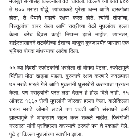
मजबूत सैन्यासह किल्ल्याला वेढा घातला. किल्ल्याच्या आत ६००
ते ७०० मराठा योद्धे, त्यांच्याकडे पुरेसा अन्न आणि दारूगोळा
होता, ते धैर्याने गडाचे रक्षण करत होते. त्यांनी तोफांचा,
पिस्तुलांचा वापर केला आणि रात्रीच्या वेळी मुघलांवर हल्ला
केला. बरेच दिवस काही निष्पन्न झाले नाहीत. त्यानंतर,
शाईस्ताखानने तटबंदीच्या ईशान्य बाजूस बुरुजापर्यंत जाणारा एक
भूमिगत बोगदा बांधण्याचा आदेश दिला.
५५ व्या दिवशी स्फोटकांनी भरलेला तो बोगदा पेटला. स्फोटामुळे
भिंतीला मोठा खड्डा पडला. बुरुजाचे रक्षण करणारे जवळपास
७५ मराठे मारले गेले आणि मुघलांनी घुसखोरी करण्याचा प्रयत्न
केला. पण मराठ्यांनी परत लढा देऊन हे होऊ दिले नाही. १५
ऑगस्ट १६६० रोजी मुघलांनी जोरदार हल्ला केला. बालेकिल्ला
धरून मराठे जोमाने लढले पण शक्ती आणि संसाधने कमी
झाल्यामुळे ते आक्रमण सहन करू शकले नाहीत. फिरंगोजी
नरसाळा यांनी प्रतिहल्ला करण्याचे ठरवले पण ते पकडले गेले.
पुढे हा किल्ला मुघलांच्या स्वाधीन झाला.