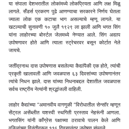
या संपाला देशभरातील लोकांमध्ये लोकप्रियता आणि लक्ष मिळू
लागले. सँडर्स प्रकरण पुढे आणण्याचा सरकारने निर्णय घेतला
ज्याला लोक एक कटाचा भाग असल्याचे म्हणू लागले. या
खटल्याची सुनावणी १० जुलै १९२९ ला झाली आणि भगत सिंग
यांना लाहोरच्या बोर्स्टल जेलमध्ये नेण्यात आले. सिंग अद्याप
उपोषणावर होते आणि त्याला स्ट्रेचरवर बसून कोर्टात नेले
जायचे.
जतींद्रनाथ दास उपोषणास बसलेल्या कैद्यांपैकी एक होते, त्यांची
प्रकृती खालावली आणि जवळपास ६३ दिवसांच्या उपोषणानंतर
त्यांचे निधन झाले. दास यांच्या निधनाबद्दल देशातील जवळपास
सर्वच राष्ट्रीय नेत्यांनी श्रद्धांजली वाहिली.
लाहोर कैद्यांच्या “अमानवीय वागणुकी ”विरोधातील सेन्सॉर म्हणून
सेंट्रल असेंब्लीत यशस्वी स्थगिती प्रस्ताव नेहरूंनी आणला.
भगतसिंग यांनी कॉंग्रेस पक्षाच्या ठरावाचे पालन केले आणि
वडिलांच्या विनंतीवरून ११६ दिवसानंतर उपोषण संपवले.