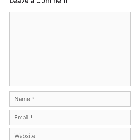
Leave a Comment
Comment
Name
Email
Website