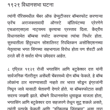
१९२९ विधानसभा घटना
त्यांनी पॅरिसमधील चेंबर ऑफ डेप्युटीजवर बॉम्बस्फोट करणाऱ्या
फ्रेंच अराजकतावादी ऑगस्टे व्हॅलियंटच्या प्रेरणेने
एचआरएसएला नाट्यमय कृत्याचा प्रस्ताव दिला. केंद्रीय
विधानसभेत बॉम्बचा स्फोट करण्याचा त्यांचा निर्धार होता.
सुरुवातीला हिंदुस्थान सोशालिस्ट रिपब्लिकन असोसिएशनच्या
नेतृत्वाचा भगत सिंगच्या सहभागाला विरोध होता पण शेवटी असे
ठरले की ते सर्वात योग्य उमेदवार आहेत.
८ एप्रिल १९२९ रोजी भगतसिंग आणि बटुकेश्वर दत्त यांनी
सार्वजनिक गॅलरीतून असेंब्ली चेंबरमध्ये दोन बॉम्ब फेकले. हे बॉम्ब
लोकांना ठार मारण्यासाठी नव्हते तर भारत सोडून इंग्रजांनी
निघून जावे यासाठी चेतावणी देणारे होते. या बॉम्बस्फोटात काही
सदस्य जखमी झाले. बॉम्बने विधानसभेत धुमाकूळ माजला होता,
भगतसिंग आणि बटुकेश्वर दत्त सहजपणे तेथून सुटू शकले असते,
त्यांनी पत्रके फेकली आणि “इन्किलाब जिंदाबाद” असा नारा