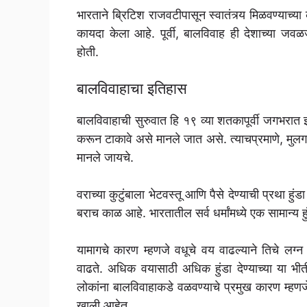
भारताने ब्रिटिश राजवटीपासून स्वातंत्र्य मिळवण्याच्या का
कायदा केला आहे. पूर्वी, बालविवाह ही देशाच्या जव
होती.
बालविवाहाचा इतिहास
बालविवाहाची सुरुवात हि १९ व्या शतकापूर्वी जगभरात
करून टाकावे असे मानले जात असे. त्याचप्रमाणे, मुलगा 
मानले जायचे.
वराच्या कुटुंबाला भेटवस्तू आणि पैसे देण्याची प्रथा 
बराच काळ आहे. भारतातील सर्व धर्मांमध्ये एक सामान्य 
यामागचे कारण म्हणजे वधूचे वय वाढल्याने तिचे लग्
वाढते. अधिक वयासाठी अधिक हुंडा देण्याच्या या भीत
लोकांना बालविवाहाकडे वळवण्याचे प्रमुख कारण म्हणजे 
खाली आहेत.