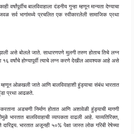
ही वर्षांपूर्वीच बालविवाहाला दंडनीय गुन्हा म्हणून मान्यता देण्याचा
ळजवळ सर्व भागांमध्ये प्रचलित एक स्वीकारलेली सामाजिक प्रथा
 झाली असे बोलले जाते. साधारणपणे मुलगी तरुण होताच तिचे लग्न
१६ वर्षांचे होण्यापूर्वी त्याचे लग्न करणे देखील आवश्यक आहे असे
हुंडा म्हणून ओळखली जाते आणि बालविवाहाशी हुंड्याचा संबंध भारतात
हुंडा प्रथा आढळते.
न करताना अडचणी निर्माण होतात आणि अशावेळी हुंड्याची मागणी
ीमुळे भारतात बालविवाहाची व्यापकता वाढली आहे. याव्यतिरिक्त,
दारिद्र्य. भारतात अजूनही ५०% पेक्षा जास्त लोक गरिबी रेषेच्या