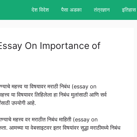
देश विदेश
पैसा अडका
तंत्रज्ञान
इतिहास
िबंध, Essay On Importance of
्याचे महत्त्व या विषयावर मराठी निबंध (essay on
्व या विषयावर लिहिलेला हा निबंध मुलांसाठी आणि सर्व
्यांसाठी उपयोगी आहे.
 पाण्याचे महत्त्व वर मराठीत निबंध माहिती (essay on
च्या या वेबसाइटवर इतर विषयांवर सुद्धा मराठीमध्ये निबंध