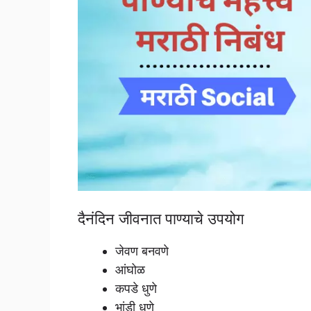
दैनंदिन जीवनात पाण्याचे उपयोग
जेवण बनवणे
आंघोळ
कपडे धुणे
भांडी धुणे