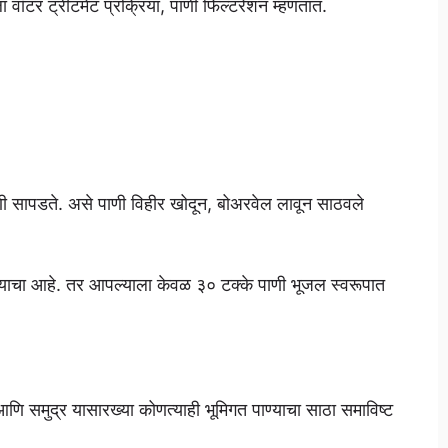
 वॉटर ट्रीटमेंट प्रक्रिया, पाणी फिल्टरेशन म्हणतात.
णी सापडते. असे पाणी विहीर खोदून, बोअरवेल लावून साठवले
पाण्याचा आहे. तर आपल्याला केवळ ३० टक्के पाणी भूजल स्वरूपात
ाव आणि समुद्र यासारख्या कोणत्याही भूमिगत पाण्याचा साठा समाविष्ट