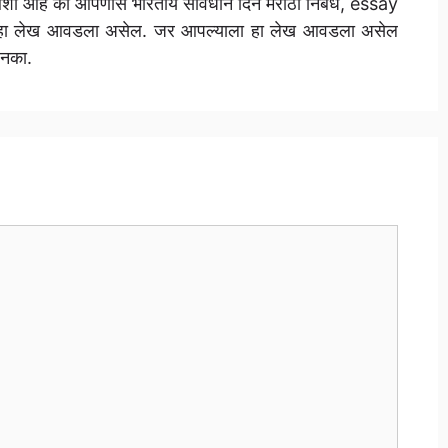
 आशा आहे की आपणास भारतीय संविधान दिन मराठी निबंध, essay
ा लेख आवडला असेल. जर आपल्याला हा लेख आवडला असेल
 नका.