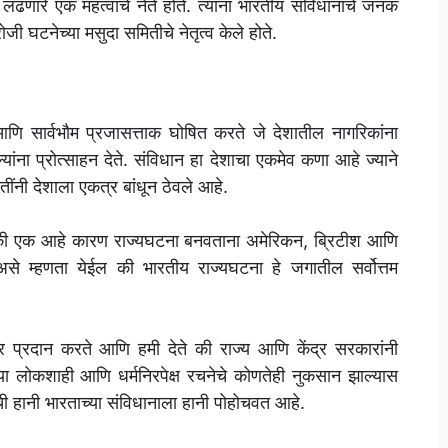
लढणारे एक महत्वाचे नेते होते. त्यांना भारतीय संविधानाचे जनक
 घटनेच्या मसुदा समितीचे नेतृत्व केले होते.
आणि सार्वभौम प्रजासत्ताक घोषित करते जे देशातील नागरिकांना
ूल्यांना प्रोत्साहन देते. संविधान हा देशाचा एकमेव कणा आहे ज्याने
ींनी देशाला एकत्र बांधून ठेवले आहे.
ंपैकी एक आहे कारण राज्यघटना बनवताना अमेरिकन, ब्रिटीश आणि
 असे म्हणता येईल की भारतीय राज्यघटना हे जगातील सर्वोत्तम
 प्रदान करते आणि हमी देते की राज्य आणि केंद्र सरकारांनी
्या लोकशाही आणि धर्मनिरपेक्ष रचनेचे कोणतेही नुकसान झाल्यास
ी हानी भारताच्या संविधानाला हानी पोहोचवत आहे.