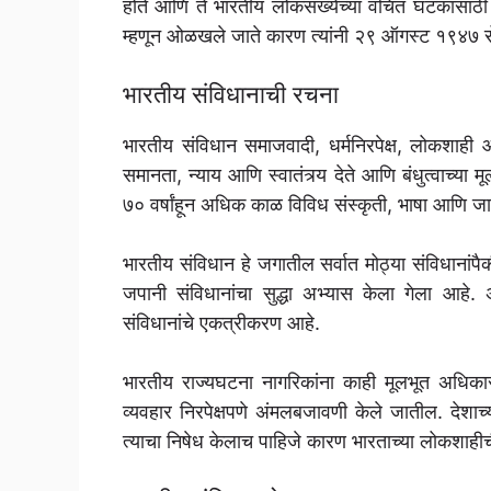
होते आणि ते भारतीय लोकसंख्येच्या वंचित घटकांसाठी 
म्हणून ओळखले जाते कारण त्यांनी २९ ऑगस्ट १९४७ रोजी
भारतीय संविधानाची रचना
भारतीय संविधान समाजवादी, धर्मनिरपेक्ष, लोकशाही 
समानता, न्याय आणि स्वातंत्र्य देते आणि बंधुत्वाच्या म
७० वर्षांहून अधिक काळ विविध संस्कृती, भाषा आणि जात
भारतीय संविधान हे जगातील सर्वात मोठ्या संविधाना
जपानी संविधानांचा सुद्धा अभ्यास केला गेला आहे.
संविधानांचे एकत्रीकरण आहे.
भारतीय राज्यघटना नागरिकांना काही मूलभूत अधिकार
व्यवहार निरपेक्षपणे अंमलबजावणी केले जातील. देशाच
त्याचा निषेध केलाच पाहिजे कारण भारताच्या लोकशाहीच