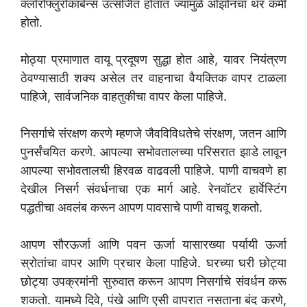
क्लोरोफ्लुरोकार्बन्स उत्सर्जित होतात ज्यामुळे ओझोनचा थर कमी
होतो.
मोठ्या प्रमाणात वायू प्रदूषण सुद्धा होत आहे, यावर नियंत्रण
ठेवण्यासाठी शक्य असेल तर वाहनाचा वैयक्तिक वापर टाळला
पाहिजे, सार्वजनिक वाहतुकीचा वापर केला पाहिजे.
निसर्गाचे संरक्षण करणे म्हणजे जैवविविधतेचे संरक्षण, जतन आणि
पुनर्संचयित करणे. आपल्या सभोवतालच्या परिसरात झाडे लावून
आपल्या सभोवतालची हिरवळ वाढवली पाहिजे. पाणी वाचवणे हा
देखील निसर्ग संवर्धनाचा एक मार्ग आहे. रेनवॉटर हार्वेस्टिंग
पद्धतीचा अवलंब करून आपण पावसाचे पाणी वाचवू शकतो.
आपण सौरऊर्जा आणि पवन ऊर्जा यासारख्या पर्यायी ऊर्जा
स्रोतांचा वापर आणि प्रचार केला पाहिजे. घरच्या घरी छोट्या
छोट्या उपक्रमांनी सुरुवात करून आपण निसर्गाचे संवर्धन करू
शकतो. यामध्ये दिवे, पंखे आणि एसी वापरात नसताना बंद करणे,