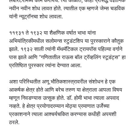
लॅबोरेटरीमध्ये काम करायचे. त्या काळात, काही प्रसिद्ध वैज्ञानिक
नवीन नवीन शोध लावत होते. त्यातील एक म्हणजे जेम्स चडविक
यांनी न्यूट्रॉनचा शोध लावला.
११९३१ ते १९३२ या शैक्षणिक वर्षात भाभा यांना
अभियांत्रिकीमधील सलोमन्स स्टुडंटशिप या पुरस्काराने कौतुक
झाले. १९३२ साली त्यांनी मॅथमॅटिकल ट्रायपॉस पहिल्या वर्गाने
पास झाले आणि “गणितातील राऊस बॉल ट्रॅव्हलिंग स्टूडंट्स” हा
प्रतिष्ठित पुरस्कार त्यांना देण्यात आला.
अशा परिस्थितीत अणू भौतिकशास्त्रावरील संशोधन हे एक
आकर्षक क्षेत्र होते आणि बरेच तरुण या क्षेत्राला आपला विषय
म्हणून निवडण्यास उत्सुक होते. डॉ. होमी भाभा त्याला अपवाद
नव्हते. हे क्षेत्र प्रयोगादरम्यान मोठ्या प्रमाणात उर्जेच्या
प्रकाशनाने त्याला आश्चर्यचकित करण्यास कधीही अपयशी
ठरले.