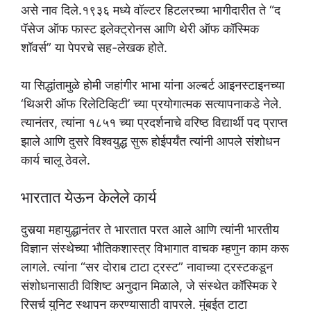
असे नाव दिले.१९३६ मध्ये वॉल्टर हिटलरच्या भागीदारीत ते “द
पॅसेज ऑफ फास्ट इलेक्ट्रोनस आणि थेरी ऑफ कॉस्मिक
शॉवर्स” या पेपरचे सह-लेखक होते.
या सिद्धांतामुळे होमी जहांगीर भाभा यांना अल्बर्ट आइनस्टाइनच्या
‘थिअरी ऑफ रिलेटिव्हिटी’ च्या प्रयोगात्मक सत्यापनाकडे नेले.
त्यानंतर, त्यांना १८५१ च्या प्रदर्शनाचे वरिष्ठ विद्यार्थी पद प्राप्त
झाले आणि दुसरे विश्वयुद्ध सुरू होईपर्यंत त्यांनी आपले संशोधन
कार्य चालू ठेवले.
भारतात येऊन केलेले कार्य
दुसर्‍या महायुद्धानंतर ते भारतात परत आले आणि त्यांनी भारतीय
विज्ञान संस्थेच्या भौतिकशास्त्र विभागात वाचक म्हणुन काम करू
लागले. त्यांना “सर दोराब टाटा ट्रस्ट” नावाच्या ट्रस्टकडून
संशोधनासाठी विशिष्ट अनुदान मिळाले, जे संस्थेत कॉस्मिक रे
रिसर्च युनिट स्थापन करण्यासाठी वापरले. मुंबईत टाटा