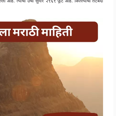
्ला आहे. त्याची उंची सुमारे २९६९ फूट आहे. किल्ल्याची तटबंदी