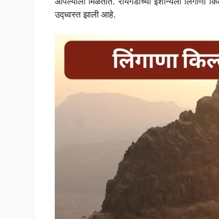
आपल्याला मिळतात. रायगडाच्या ईशान्येला लिंगाणा किल
उद्ध्वस्त झाली आहे.