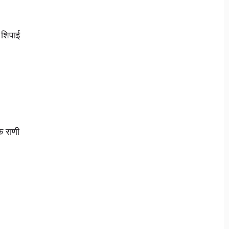
 शिपाई
क राणी