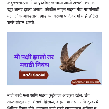
कबुतरासारखा मी या पृथ्वीवर जन्माला आलो असतो, तर मला
खूप आनंद झाला असता. कोकीळ म्हणून माझ्या गोड गाण्यांसाठी
मला लोक आवडतात. झाडाच्या वरच्या फांदीवर मी माझे छोटेसे
घरटे बांधले असते.
माझे घरटे मला आणि माझ्या कुटुंबाला आश्रय देईल. उंच
आकाशातून मला शेतांची हिरवळ, वाहणाऱ्या नद्या आणि दूरवरचे
क्षितिज दिसत होते. वादळात माझे घरटे झाडापासून अलिप्त न