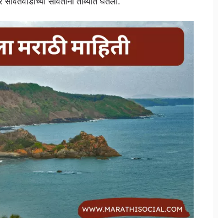
र सावंतवाडीच्या सावंतांनी ताब्यात घेतला.