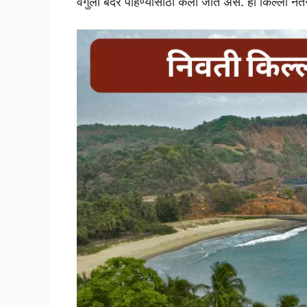
वेंगुर्ला बंदर पाहण्यासाठी केला जात असे. हा किल्ला नंत