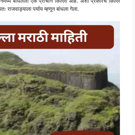
मध्ये बांधलेला एक प्राचीन किल्ला आहे. अशा प्रकारचे किल्ले
ः राजवाड्याला पर्याय म्हणून बांधला गेला.