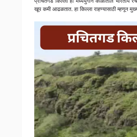
प्रचितगड किल्ला हा मध्ययुगीन काळातील भारतीय रचने
खूप कमी आढळतात. हा किल्ला राहण्यासाठी म्हणून मुख्यत