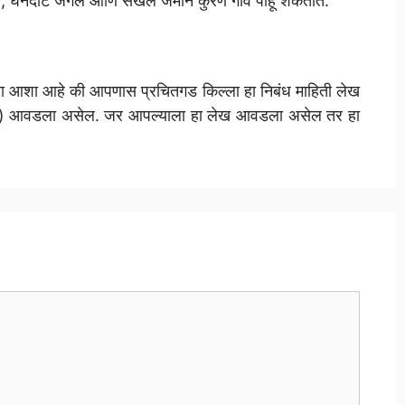
धबधबे, घनदाट जंगल आणि सखल जमीन कुरणे गावे पाहू शकतात.
मला आशा आहे की आपणास प्रचितगड किल्ला हा निबंध माहिती लेख
 आवडला असेल. जर आपल्याला हा लेख आवडला असेल तर हा