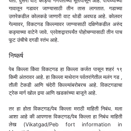
येतो. दुसरी वाट काड्या गणपतीच्या मूर्तीपासून आहे. पायथ्याच्या
गावातून गडावर जाण्यासाठी तीन तास लागतात. गडाच्या
उत्तरेकडील कोलकडे जाणारी वाट थोडी अवघड आहे. कोलवर
गेल्यावर, विकटगड किल्ल्यावर जाण्यासाठी दक्षिणेकडील अरुंद
कड्याच्या वाटेने जावे. प्रवेशद्वारापर्यंत पोहोचण्यासाठी तीन पाच
फूट उंचीचे दगडी स्तंभ आहे.
निष्कर्ष
पेब किल्ला किंवा विकटगड हा किल्ला कर्जत पासून शहरं १९
किमी अंतरावर आहे. हा किल्ला माथेरान पर्वतरांगेतील मलंग गड ,
तौली टेकडी आणि चंदेरी किल्ल्यांबरोबरच आहे. विकटगडाचा
ट्रेक मार्ग खोल दर्‍या आणि खडकांच्या बाजूने आहे.
तर हा होता विकटगड/पेब किल्ला मराठी माहिती निबंध. मला
आशा आहे की आपणास विकटगड/पेब किल्ला हा निबंध माहिती
लेख (Vikatgad/Peb fort information in