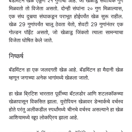
बॅडमिंटन खेळ एकूण २१ गुणांचा आहे. जो खेळाडू सर्वाधिक गुण
मिळवतो तो विजेता असतो. दोन्ही संघांना २० गुण मिळाल्यास,
एक संघ दुसर्‍या संघाकडून पराभूत होईपर्यंत खेळ सुरू राहील.
खेळ 29 गुणांपर्यंत चालू ठेवता येतो, शेवटी 29 गुणांनंतर एक
गोल्डन पॉईंट असतो, जो खेळाडू जिंकतो त्याला सामन्याचा
विजेता घोषित केले जाते.
निष्कर्ष
बॅडमिंटन हा एक जलदगती खेळ आहे. बॅडमिंटन हा मैदानी खेळ
म्हणून जगाच्या अनेक भागांमध्ये खेळला जातो.
हा खेळ ब्रिटिश भारतात पूर्वीच्या बॅटलडोर आणि शटलकॉकच्या
खेळापासून विकसित झाला. युरोपियन खेळावर डेन्मार्कचे वर्चस्व
होते परंतु अलीकडील स्पर्धांमध्ये चीनचे वर्चस्व असल्याने हा खेळ
आशियामध्ये खूप लोकप्रिय झाला आहे.