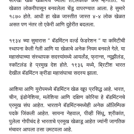
सारखा खेळ खेळायचे ज्याला शटलकॉक असे म्हणतात. या
खेळात लोकरीपासून बनवलेला चेंडू वापरण्यात आला. हे सुमारे
१८७० होते. आधी हा खेळ जास्तीत जास्त ४-४ लोक खेळत
असत पण नंतर तो एकेरी आणि दुहेरीत बदलला.
१९३४ च्या सुमारास ” बॅडमिंटन वर्ल्ड फेडरेशन ” या कमिटीची
स्थापना केली गेली आणि या खेळाचे अनेक नियम बनवले गेले. या
महासंघाच्या संस्थापक सदस्यांमध्ये आयर्लंड, फ्रान्स, न्यूझीलंड,
स्कॉटलंड हे प्रमुख देश होते. १९३६ मध्ये, ब्रिटीश भारत
देखील बॅडमिंटन क्रीडा महासंघाचा सदस्य झाला.
आशिया आणि युरोपमध्ये बॅडमिंटन खेळ खूप प्रसिद्ध आहे. भारत,
चीन, इंडोनेशिया, मलेशिया आणि दक्षिण कोरिया हे बॅडमिंटनचे
प्रमुख संघ आहेत. भारताने बॅडमिंटनमध्येही अनेक ऑलिम्पिक
पदके जिंकली आहेत. सायना नेहवाल, पीव्ही सिंधू, श्रीकांत,
पुलेला गोपीचंद हे भारताचे प्रमुख खेळाडू आहेत ज्यांनी जागतिक
मंचावर आपला ठसा उमटवला आहे.