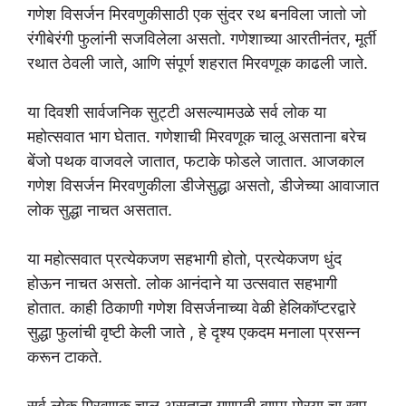
गणेश विसर्जन मिरवणुकीसाठी एक सुंदर रथ बनविला जातो जो
रंगीबेरंगी फुलांनी सजविलेला असतो. गणेशाच्या आरतीनंतर, मूर्ती
रथात ठेवली जाते, आणि संपूर्ण शहरात मिरवणूक काढली जाते.
या दिवशी सार्वजनिक सुट्टी असल्यामउळे सर्व लोक या
महोत्सवात भाग घेतात. गणेशाची मिरवणूक चालू असताना बरेच
बेंजो पथक वाजवले जातात, फटाके फोडले जातात. आजकाल
गणेश विसर्जन मिरवणुकीला डीजेसुद्धा असतो, डीजेच्या आवाजात
लोक सुद्धा नाचत असतात.
या महोत्सवात प्रत्येकजण सहभागी होतो, प्रत्येकजण धुंद
होऊन नाचत असतो. लोक आनंदाने या उत्सवात सहभागी
होतात. काही ठिकाणी गणेश विसर्जनाच्या वेळी हेलिकॉप्टरद्वारे
सुद्धा फुलांची वृष्टी केली जाते , हे दृश्य एकदम मनाला प्रसन्न
करून टाकते.
सर्व लोक मिरवणूक चालू असताना गणपती बाप्पा मोरया चा खूप