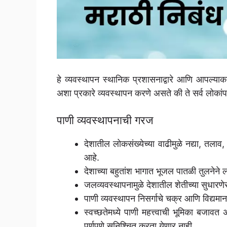
हे व्यवस्थापन स्थानिक प्रशासनाद्वारे आणि आपल्याकडू
अशा प्रकारे व्यवस्थापन करणे असते की ते सर्व लोकांपर्
पाणी व्यवस्थापनाची गरज
देशातील लोकसंख्येच्या वाढीमुळे नद्या, तल
आहे.
देशाच्या बहुतांश भागात भूजल पातळी तुलनेने 
जलव्यवस्थापनामुळे देशातील शेतीच्या सुधारणे
पाणी व्यवस्थापन निसर्गाचे चक्र आणि विद्यम
स्वच्छतेमध्ये पाणी महत्त्वाची भूमिका बजावत 
पूर्णपणे सुनिश्चित करता येणार नाही.