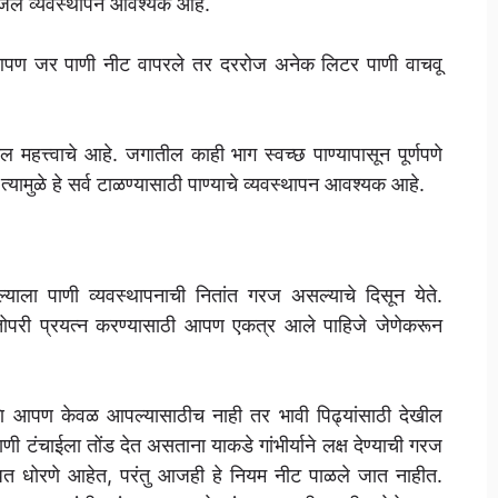
ी जल व्यवस्थापन आवश्यक आहे.
पण जर पाणी नीट वापरले तर दररोज अनेक लिटर पाणी वाचवू
ल महत्त्वाचे आहे. जगातील काही भाग स्वच्छ पाण्यापासून पूर्णपणे
यामुळे हे सर्व टाळण्यासाठी पाण्याचे व्यवस्थापन आवश्यक आहे.
पल्याला पाणी व्यवस्थापनाची नितांत गरज असल्याचे दिसून येते.
र्वतोपरी प्रयत्न करण्यासाठी आपण एकत्र आले पाहिजे जेणेकरून
 आणि आपण केवळ आपल्यासाठीच नाही तर भावी पिढ्यांसाठी देखील
पाणी टंचाईला तोंड देत असताना याकडे गांभीर्याने लक्ष देण्याची गरज
ंधित धोरणे आहेत, परंतु आजही हे नियम नीट पाळले जात नाहीत.