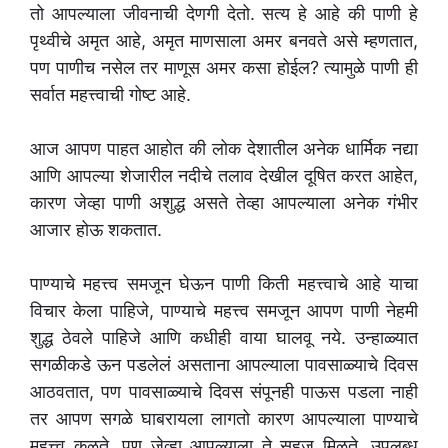
तो आपल्याला जीवनाची देणगी देतो. सत्य हे आहे की पाणी हे
पृथ्वीचे अमृत आहे, अमृत माणसाला अमर बनवते असे म्हणतात,
पण पाणीच नसेल तर माणूस अमर कसा होईल? त्यामुळे पाणी ही
सर्वात महत्त्वाची गोष्ट आहे.
आज आपण पाहत आहोत की लोक देशातील अनेक धार्मिक नद्या
आणि आपल्या शेजारील नदीचे तलाव देखील दूषित करत आहेत,
कारण जेव्हा पाणी अशुद्ध असते तेव्हा आपल्याला अनेक गंभीर
आजार होऊ शकतात.
पाण्याचे महत्त्व समजून घेऊन पाणी किती महत्त्वाचे आहे याचा
विचार केला पाहिजे, पाण्याचे महत्त्व समजून आपण पाणी नेहमी
शुद्ध ठेवले पाहिजे आणि कधीही वाया घालवू नये. उन्हाळ्यात
सगळीकडे ऊन पडलेलं असताना आपल्याला पावसाळ्याचे दिवस
आठवतात, पण पावसाळ्याचे दिवस संपूनही पाऊस पडला नाही
तर आपण सगळे घाबरायला लागतो कारण आपल्याला पाण्याचे
महत्त्व कळते, पण जेव्हा आपल्याला ते सहज मिळते. उपलब्ध