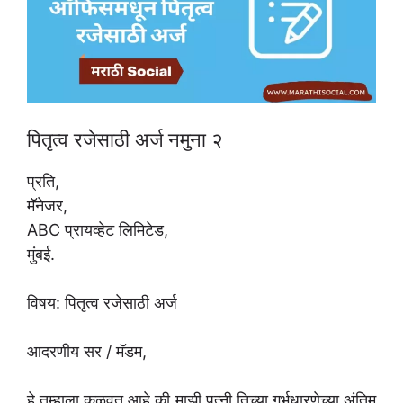
पितृत्व रजेसाठी अर्ज नमुना २
प्रति,
मॅनेजर,
ABC प्रायव्हेट लिमिटेड,
मुंबई.
विषय: पितृत्व रजेसाठी अर्ज
आदरणीय सर / मॅडम,
हे तुम्हाला कळवत आहे की माझी पत्नी तिच्या गर्भधारणेच्या अंतिम