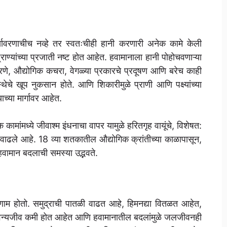
यावरणाचीच नव्हे तर स्वतःचीही हानी करणारी अनेक कामे केली
ण्यांच्या प्रजाती नष्ट होत आहेत. हवामानाला हानी पोहोचवणाऱ्या
परणे, औद्योगिक कचरा, वेगळ्या प्रकारचे प्रदूषण आणि बरेच काही
्थेचे खूप नुकसान होते. आणि शिकारीमुळे प्राणी आणि पक्ष्यांच्या
च्या मार्गावर आहेत.
ांमध्ये जीवाश्म इंधनाचा वापर यामुळे हरितगृह वायूंचे, विशेषत:
 वाढले आहे. 18 व्या शतकातील औद्योगिक क्रांतीच्या काळापासून,
वामान बदलाची समस्या उद्भवते.
णाम होतो. समुद्राची पातळी वाढत आहे, हिमनद्या वितळत आहेत,
वन्यजीव कमी होत आहेत आणि हवामानातील बदलांमुळे जलजीवनही