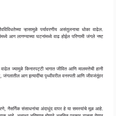
िविधतेच्या ऱ्हासामुळे पर्यावरणीय असंतुलनाचा धोका वाढेल.
ंमध्ये आग लागण्याच्या घटनांमध्ये वाढ होईल परिणामी जंगले नष्ट
वाढेल ज्यामुळे किनारपट्टी भागात जीवित आणि मालमत्तेची हानी
काळ, जंगलातील आग इत्यादींचा पृथ्वीवरील वनस्पती आणि जीवजंतूंवर
, नैसर्गिक संसाधनांचा अंदाधुंद वापर हे या समस्यांचे मूळ आहे.
्यक आहे. अन्यथा भविष्यात होणारे अनुचित प्रकार टाळता येणार