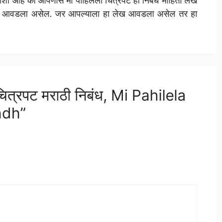
 आशा आहे की आपणास मी पाहिलेला चित्रपट हा निबंध माहिती लेख
 आवडला असेल. जर आपल्याला हा लेख आवडला असेल तर हा
ित्रपट मराठी निबंध, Mi Pahilela
ndh”