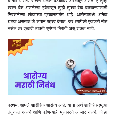
चांगले आरोग्य राखणे अनेक घटकांवर अवलंबून असते. हे तुम्ही
श्वास घेत असलेल्या हवेपासून तुम्ही तुमचा वेळ घालवण्यासाठी
निवडलेल्या लोकांच्या प्रकारापर्यंत आहे. आरोग्यामध्ये अनेक
घटक असतात जे समान महत्त्व देतात. जर त्यापैकी एकजरी नीट
नसेल तर एखादी व्यक्ती पूर्णपणे निरोगी असू शकत नाही.
प्रथम, आपले शारीरिक आरोग्य आहे. याचा अर्थ शारीरिकदृष्ट्या
तंदुरुस्त असणे आणि कोणत्याही प्रकारचे आजार नसणे. जेव्हा